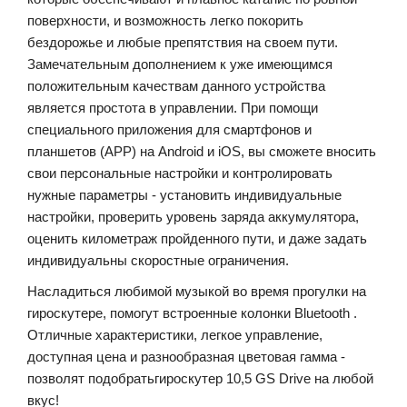
поверхности, и возможность легко покорить
бездорожье и любые препятствия на своем пути.
Замечательным дополнением к уже имеющимся
положительным качествам данного устройства
является простота в управлении. При помощи
специального приложения для смартфонов и
планшетов (APP) на
Android
и
iOS
, вы сможете вносить
свои персональные настройки и контролировать
нужные параметры - у
становить
индивидуальные
настройки
,
проверить
уровень
заряда
аккумулятора
,
оценить километраж пройденного пути, и даже задать
индивидуальны скоростные ограничения.
Насладиться
любимой
музыкой
во
время
прогулки
на
гироскутере
,
помогут
встроенные
колонки
Bluetooth
.
Отличные
характеристики
,
легкое
управление
,
доступная
цена
и
разнообразная
цветовая
гамма
-
позволят
подобрать
гироскутер
10,5 GS Drive
на
любой
вкус
!