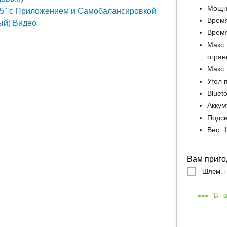
Мощно
Время
Время
Макс.
огран
Макс.
Угол 
Bluet
Аккум
Подсв
Вес: 1
Вам приго
Шлем, н
В н