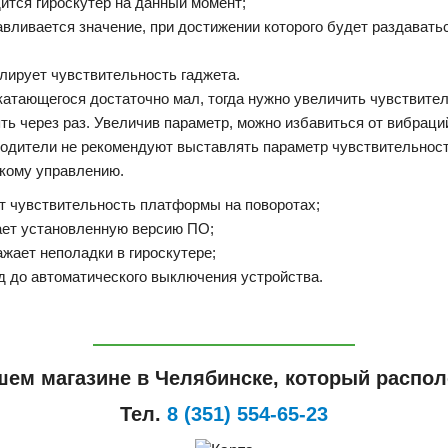
дится гироскутер на данный момент;
вливается значение, при достижении которого будет раздаватьс
лирует чувствительность гаджета.
катающегося достаточно мал, тогда нужно увеличить чувствител
ть через раз. Увеличив параметр, можно избавиться от вибраци
дители не рекомендуют выставлять параметр чувствительности 
зкому управлению.
ет чувствительность платформы на поворотах;
ает установленную версию ПО;
жает неполадки в гироскутере;
д до автоматического выключения устройства.
шем магазине в Челябинске, который располо
Тел.
8 (351) 554-65-23