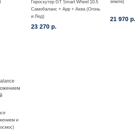
)
земля)
Гироскутер GT Smart Wheel 10.5
Самобаланс + App + Аква (Огонь
и Лед)
21 970 р
23 270 р.
nce
жением и
осмос)