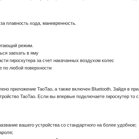
за плавность хода, маневренность.
егающий режим.
ься заехать в яму
сти гироскутера за счет накачанных воздухом колес
е по любой поверхности
но приложение ТаоТао, а также включен Bluetooth. Зайдя в при
стройство ТаоТао. Если вы впервые подключаете гироскутер то 
азвание вашего устройства со стандартного на более удобное;
ароля;