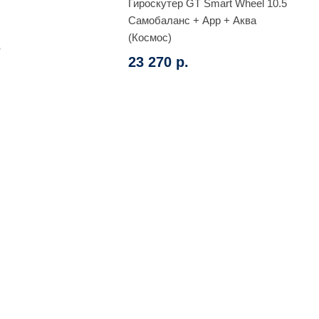
Гироскутер GT Smart Wheel 10.5
Самобаланс + App + Аква
(Космос)
.
23 270 р.